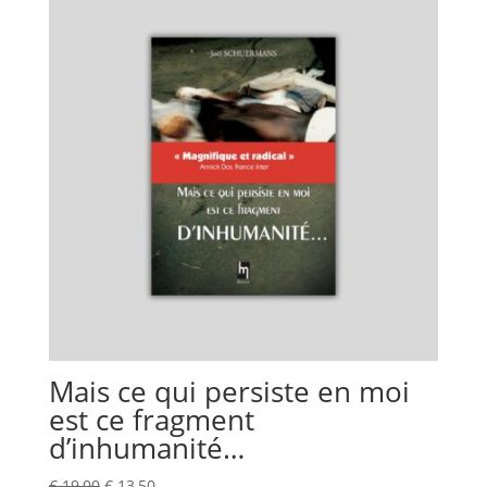
€ 15,00.
€ 10,00.
Mais ce qui persiste en moi
est ce fragment
d’inhumanité…
Le
Le
€
19,00
€
13,50