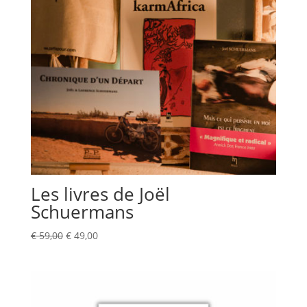
Les livres de Joël
Schuermans
Le
Le
€
59,00
€
49,00
prix
prix
initial
actuel
était :
est :
€ 59,00.
€ 49,00.