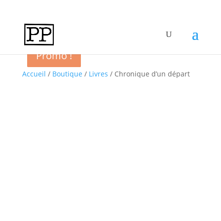
Promo !
Promo !
Promo !
Promo !
Accueil
/
Boutique
/
Livres
/ Chronique d’un départ