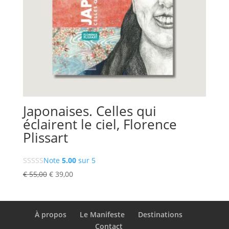
Japonaises. Celles qui
éclairent le ciel, Florence
Plissart
Note
5.00
sur 5
Le
Le
€
55,00
€
39,00
prix
prix
initial
actuel
était :
est :
À propos
Le Manifeste
Destinations
€ 55,00.
€ 39,00.
Contact