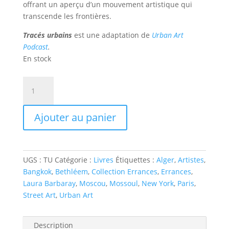
offrant un aperçu d’un mouvement artistique qui
transcende les frontières.
Tracés urbains
est une adaptation de
Urban Art
Podcast
.
En stock
quantité
de
Tracés
Ajouter au panier
urbains
de
Laura
Barbaray
UGS :
TU
Catégorie :
Livres
Étiquettes :
Alger
,
Artistes
,
Bangkok
,
Bethléem
,
Collection Errances
,
Errances
,
Laura Barbaray
,
Moscou
,
Mossoul
,
New York
,
Paris
,
Street Art
,
Urban Art
Description