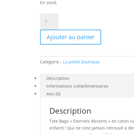
En stock
quantité
de
Tote
Ajouter au panier
Bag
"Eternels
Absents"
Catégorie :
La petite boutique
Description
Informations complémentaires
Avis (0)
Description
Tote Bags « Eternels Absents » en coton n
enfant) ! Qui ne s’est jamais retrouvé à d