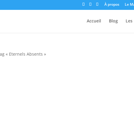
À propos
Le M
Accueil
Blog
Les 
ag « Eternels Absents »