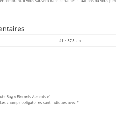
u encombrant, il vous sauvera dans certaines situations ou vous pe
entaires
41 × 37,5 cm
Tote Bag « Eternels Absents »”
Les champs obligatoires sont indiqués avec
*