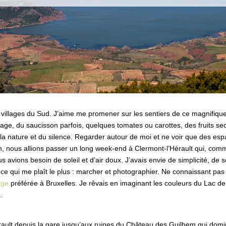
is villages du Sud. J’aime me promener sur les sentiers de ce magnif
mage, du saucisson parfois, quelques tomates ou carottes, des fruits s
 la nature et du silence. Regarder autour de moi et ne voir que des e
 an, nous allions passer un long week-end à Clermont-l’Hérault qui, comm
us avions besoin de soleil et d’air doux. J’avais envie de simplicité, de s
e qui me plaît le plus : marcher et photographier. Ne connaissant pas du
age
préférée à Bruxelles. Je rêvais en imaginant les couleurs du Lac de
…
érault depuis la gare jusqu’aux ruines du Château des Guilhem qui domine