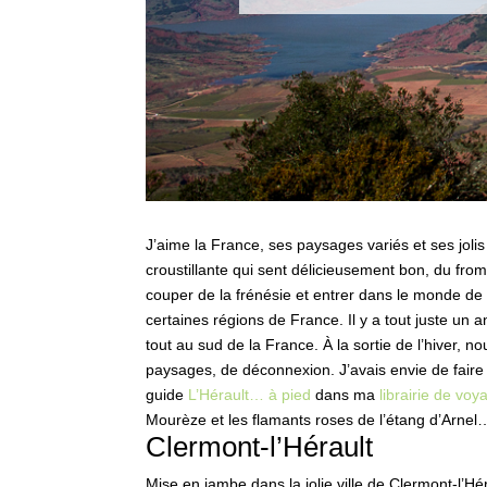
J’aime la France, ses paysages variés et ses jol
croustillante qui sent délicieusement bon, du fro
couper de la frénésie et entrer dans le monde de
certaines régions de France. Il y a tout juste un
tout au sud de la France. À la sortie de l’hiver, no
paysages, de déconnexion. J’avais envie de faire c
guide
L’Hérault… à pied
dans ma
librairie de voy
Mourèze et les flamants roses de l’étang d’Arnel
Clermont-l’Hérault
Mise en jambe dans la jolie ville de Clermont-l’H