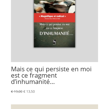
Mais ce qui persiste en moi
est ce fragment
d’inhumanité…
Le
Le
€
19,00
€
13,50
prix
prix
initial
actuel
était :
est :