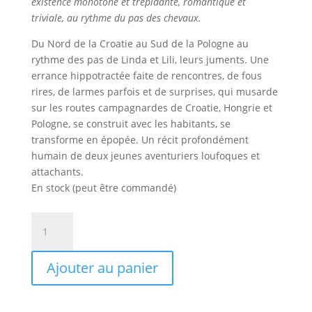
existence monotone et trépidante, romantique et
triviale, au rythme du pas des chevaux.
Du Nord de la Croatie au Sud de la Pologne au
rythme des pas de Linda et Lili, leurs juments. Une
errance hippotractée faite de rencontres, de fous
rires, de larmes parfois et de surprises, qui musarde
sur les routes campagnardes de Croatie, Hongrie et
Pologne, se construit avec les habitants, se
transforme en épopée. Un récit profondément
humain de deux jeunes aventuriers loufoques et
attachants.
En stock (peut être commandé)
quantité
de
En
Ajouter au panier
roulotte
à
travers