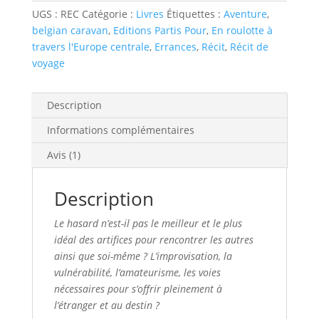
l'Europe
UGS :
REC
Catégorie :
Livres
Étiquettes :
Aventure
,
centrale.
belgian caravan
,
Editions Partis Pour
,
En roulotte à
Une
travers l'Europe centrale
,
Errances
,
Récit
,
Récit de
errance
voyage
hippotractée
Description
Informations complémentaires
Avis (1)
Description
Le hasard n’est-il pas le meilleur et le plus
idéal des artifices pour rencontrer les autres
ainsi que soi-même ? L’improvisation, la
vulnérabilité, l’amateurisme, les voies
nécessaires pour s’offrir pleinement à
l’étranger et au destin ?