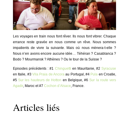
Les voyages en train nous font rêver. Ils nous font vibrer. Chaque
errance reste gravée en nous comme un rêve. Nous sommes
impatients de vivre la suivante. Mais où nous mènera-t-elle ?
Nous n’en avons encore aucune idée… Téhéran ? Casablanca ?
Bodo ? Mourmansk ? Athènes ? Ou le tour de la Suisse ?
Episodes précédents : #1
Chinguetti
en Mauritanie, #2
Syracuse
en Italie, #3
Vila Praia de Ancora
au Portugal, #4
Pula
en Croatie,
#5
Sur les hauteurs de Hotton
en Belgique, #6
Sur la route vers
Agadir
, Maroc et #7
Cochon d’Alsace
, France.
Articles liés