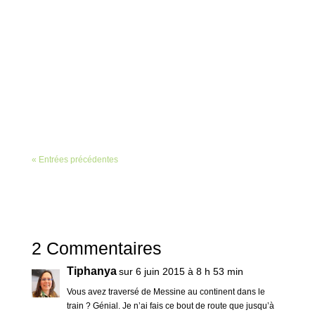
En cette belle matinée d'août, le ciel est bleu, le
soleil brille, un vent tiède très agréable nous
rafraîchit, nous déambulons tranquillement dans
les ruelles d’Ortigia, à Syracuse, après avoir quitté
l’agitation du marché matinal où vendeurs de
poissons, de...
« Entrées précédentes
2 Commentaires
Tiphanya
sur 6 juin 2015 à 8 h 53 min
Vous avez traversé de Messine au continent dans le
train ? Génial. Je n’ai fais ce bout de route que jusqu’à