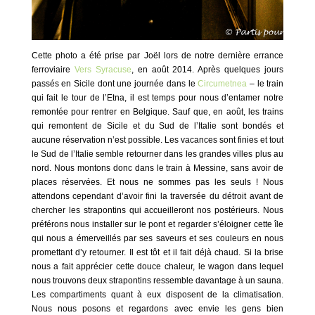
Cette photo a été prise par Joël lors de notre dernière errance
ferroviaire
Vers Syracuse
, en août 2014. Après quelques jours
passés en Sicile dont une journée dans le
Circumetnea
– le train
qui fait le tour de l’Etna, il est temps pour nous d’entamer notre
remontée pour rentrer en Belgique. Sauf que, en août, les trains
qui remontent de Sicile et du Sud de l’Italie sont bondés et
aucune réservation n’est possible. Les vacances sont finies et tout
le Sud de l’Italie semble retourner dans les grandes villes plus au
nord. Nous montons donc dans le train à Messine, sans avoir de
places réservées. Et nous ne sommes pas les seuls ! Nous
attendons cependant d’avoir fini la traversée du détroit avant de
chercher les strapontins qui accueilleront nos postérieurs. Nous
préférons nous installer sur le pont et regarder s’éloigner cette île
qui nous a émerveillés par ses saveurs et ses couleurs en nous
promettant d’y retourner. Il est tôt et il fait déjà chaud. Si la brise
nous a fait apprécier cette douce chaleur, le wagon dans lequel
nous trouvons deux strapontins ressemble davantage à un sauna.
Les compartiments quant à eux disposent de la climatisation.
Nous nous posons et regardons avec envie les gens bien