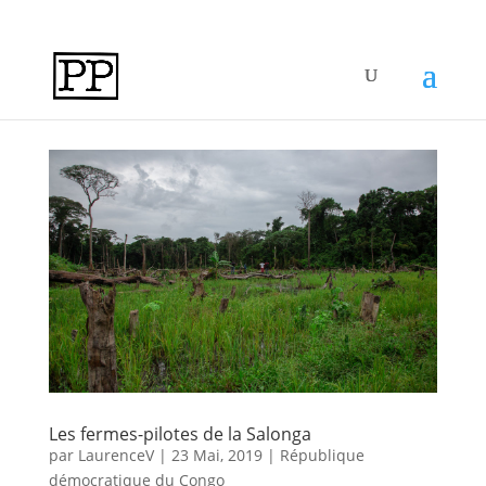
Les fermes-pilotes de la Salonga
par
LaurenceV
|
23 Mai, 2019
|
République
démocratique du Congo