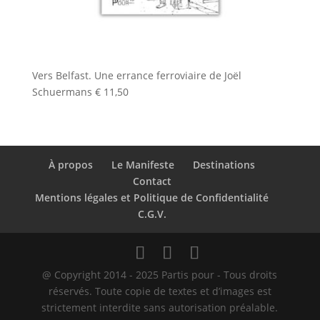
Vers Belfast. Une errance ferroviaire de Joël
Schuermans
€
11,50
À propos
Le Manifeste
Destinations
Contact
Mentions légales et Politique de Confidentialité
C.G.V.
@ Copyright 2014 - 2025 Partis pour - Tous droits
réservés. Toute copie de textes et d’images est
strictement interdite sans autorisation préalable.