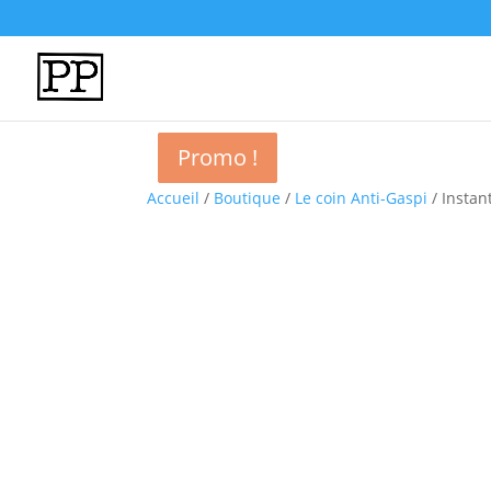
Promo !
Promo !
Promo !
Promo !
Accueil
/
Boutique
/
Le coin Anti-Gaspi
/ Instan