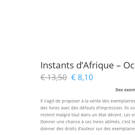
Instants d’Afrique – O
Le
Le
€
13,50
€
8,10
prix
prix
initial
actuel
Des exemp
était :
est :
Il s’agit de proposer à la vente des exemplaire
€ 13,50.
€ 8,10.
des livres avec des défauts d’impression. Ils s
restent malgré tout dans un état décent. Les 
Donner une chance à ces livres abîmés, c’est le
donner des droits d’auteur sur des exemplaires 