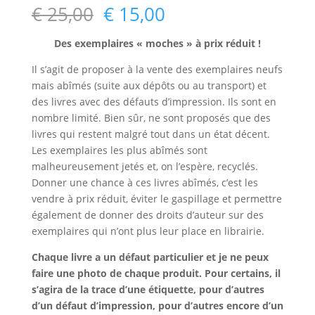
Le
Le
€
25,00
€
15,00
prix
prix
initial
actuel
Des exemplaires « moches » à prix réduit !
était :
est :
Il s’agit de proposer à la vente des exemplaires neufs
€ 25,00.
€ 15,00.
mais abîmés (suite aux dépôts ou au transport) et
des livres avec des défauts d’impression. Ils sont en
nombre limité. Bien sûr, ne sont proposés que des
livres qui restent malgré tout dans un état décent.
Les exemplaires les plus abîmés sont
malheureusement jetés et, on l’espère, recyclés.
Donner une chance à ces livres abîmés, c’est les
vendre à prix réduit, éviter le gaspillage et permettre
également de donner des droits d’auteur sur des
exemplaires qui n’ont plus leur place en librairie.
Chaque livre a un défaut particulier et je ne peux
faire une photo de chaque produit. Pour certains, il
s’agira de la trace d’une étiquette, pour d’autres
d’un défaut d’impression, pour d’autres encore d’un