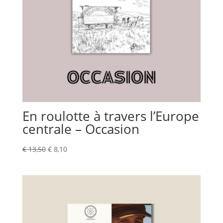
En roulotte à travers l’Europe
centrale – Occasion
Le
Le
€
13,50
€
8,10
prix
prix
initial
actuel
était :
est :
€ 13,50.
€ 8,10.