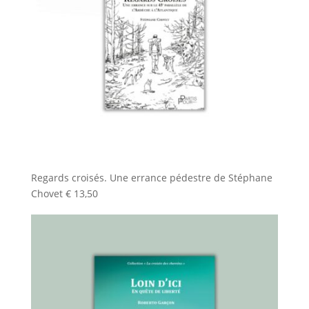
Regards croisés. Une errance pédestre de Stéphane
Chovet
€
13,50