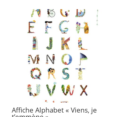
prix
prix
initial
actuel
était :
est :
€ 18,00.
€ 10,80.
Affiche Alphabet « Viens, je
t’emmène »