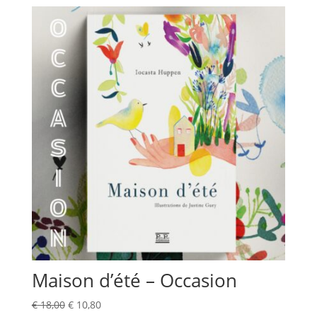
Maison d’été – Occasion
Le
Le
€
18,00
€
10,80