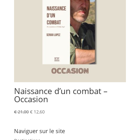
Naissance d’un combat –
Occasion
Le
Le
€
21,00
€
12,60
prix
prix
initial
actuel
Naviguer sur le site
était :
est :