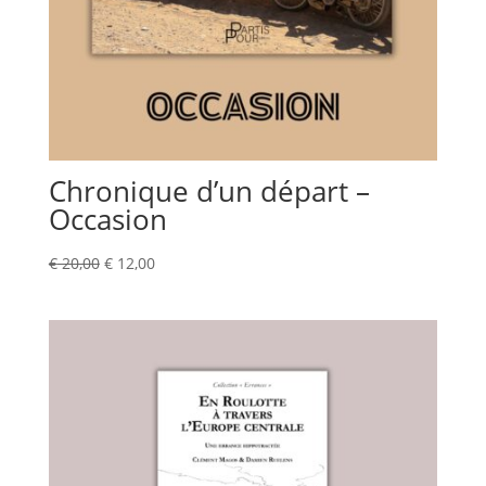
Chronique d’un départ –
Occasion
Le
Le
€
20,00
€
12,00
prix
prix
initial
actuel
était :
est :
€ 20,00.
€ 12,00.