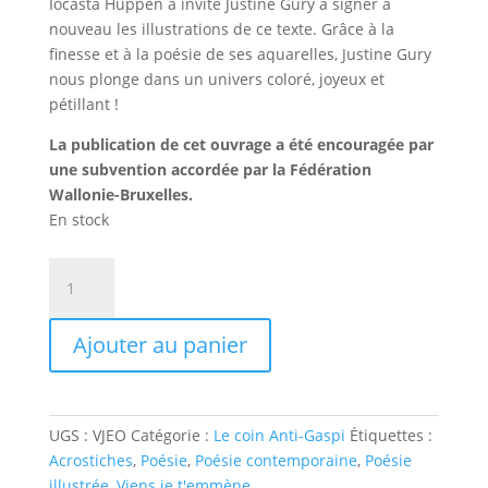
Iocasta Huppen a invité Justine Gury à signer à
nouveau les illustrations de ce texte. Grâce à la
finesse et à la poésie de ses aquarelles, Justine Gury
nous plonge dans un univers coloré, joyeux et
pétillant !
La publication de cet ouvrage a été encouragée par
une subvention accordée par la Fédération
Wallonie-Bruxelles.
En stock
quantité
de
Viens,
Ajouter au panier
je
t'emmène
-
Occasion
UGS :
VJEO
Catégorie :
Le coin Anti-Gaspi
Étiquettes :
Acrostiches
,
Poésie
,
Poésie contemporaine
,
Poésie
illustrée
,
Viens je t'emmène