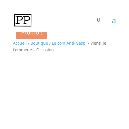
Promo !
Promo !
Promo !
Promo !
Promo !
Promo !
Accueil
/
Boutique
/
Le coin Anti-Gaspi
/ Viens, je
t’emmène – Occasion