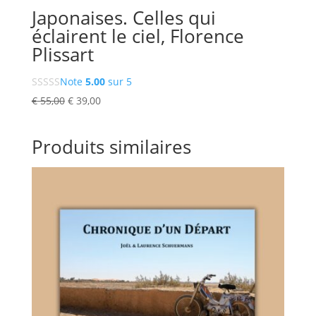
Japonaises. Celles qui
éclairent le ciel, Florence
Plissart
Note
5.00
sur 5
Le
Le
€
55,00
€
39,00
prix
prix
initial
actuel
Produits similaires
était :
est :
€ 55,00.
€ 39,00.