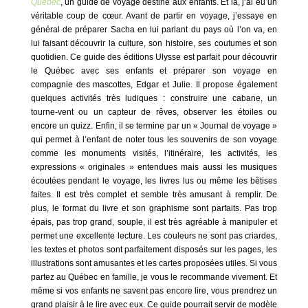
Québec
, un guide de voyage destiné aux enfants. Et là, j’ai eu un
véritable coup de cœur. Avant de partir en voyage, j’essaye en
général de préparer Sacha en lui parlant du pays où l’on va, en
lui faisant découvrir la culture, son histoire, ses coutumes et son
quotidien. Ce guide des éditions Ulysse est parfait pour découvrir
le Québec avec ses enfants et préparer son voyage en
compagnie des mascottes, Edgar et Julie. Il propose également
quelques activités très ludiques : construire une cabane, un
tourne-vent ou un capteur de rêves, observer les étoiles ou
encore un quizz. Enfin, il se termine par un « Journal de voyage »
qui permet à l’enfant de noter tous les souvenirs de son voyage
comme les monuments visités, l’itinéraire, les activités, les
expressions « originales » entendues mais aussi les musiques
écoutées pendant le voyage, les livres lus ou même les bêtises
faites. Il est très complet et semble très amusant à remplir. De
plus, le format du livre et son graphisme sont parfaits. Pas trop
épais, pas trop grand, souple, il est très agréable à manipuler et
permet une excellente lecture. Les couleurs ne sont pas criardes,
les textes et photos sont parfaitement disposés sur les pages, les
illustrations sont amusantes et les cartes proposées utiles. Si vous
partez au Québec en famille, je vous le recommande vivement. Et
même si vos enfants ne savent pas encore lire, vous prendrez un
grand plaisir à le lire avec eux. Ce guide pourrait servir de modèle