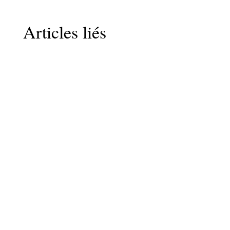
Articles liés
LaurenceV
Ce blog existe depuis 2014. Il a d’abord été un
espace dédié au voyage, à la lecture, à