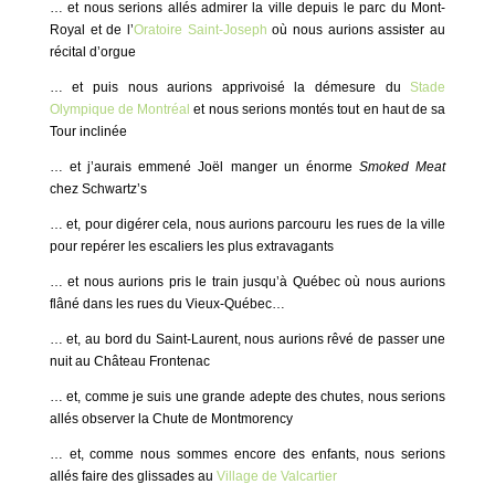
… et nous serions allés admirer la ville depuis le parc du Mont-
Royal et de l’
Oratoire Saint-Joseph
où nous aurions assister au
récital d’orgue
… et puis nous aurions apprivoisé la démesure du
Stade
Olympique de Montréal
et nous serions montés tout en haut de sa
Tour inclinée
… et j’aurais emmené Joël manger un énorme
Smoked Meat
chez Schwartz’s
… et, pour digérer cela, nous aurions parcouru les rues de la ville
pour repérer les escaliers les plus extravagants
… et nous aurions pris le train jusqu’à Québec où nous aurions
flâné dans les rues du Vieux-Québec…
… et, au bord du Saint-Laurent, nous aurions rêvé de passer une
nuit au Château Frontenac
… et, comme je suis une grande adepte des chutes, nous serions
allés observer la Chute de Montmorency
… et, comme nous sommes encore des enfants, nous serions
allés faire des glissades au
Village de Valcartier