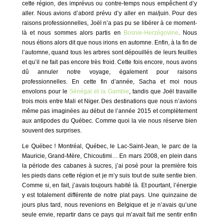
cette région, des imprévus ou contre-temps nous empêchent d’y
aller. Nous avions d’abord prévu d’y aller en mai/juin. Pour des
raisons professionnelles, Joël n’a pas pu se libérer à ce moment-
là et nous sommes alors partis en
Bosnie-Herzégovine
. Nous
nous étions alors dit que nous irions en automne. Enfin, à la fin de
l’automne, quand tous les arbres sont dépouillés de leurs feuilles
et qu’il ne fait pas encore très froid. Cette fois encore, nous avons
dû annuler notre voyage, également pour raisons
professionnelles. En cette fin d’année, Sacha et moi nous
envolons pour le
Sénégal et la Gambie
, tandis que Joël travaille
trois mois entre Mali et Niger. Des destinations que nous n’avions
même pas imaginées au début de l’année 2015 et complètement
aux antipodes du Québec. Comme quoi la vie nous réserve bien
souvent des surprises.
Le Québec ! Montréal, Québec, le Lac-Saint-Jean, le parc de la
Mauricie, Grand-Mère, Chicoutimi… En mars 2008, en plein dans
la période des cabanes à sucres, j’ai posé pour la première fois
les pieds dans cette région et je m’y suis tout de suite sentie bien.
Comme si, en fait, j’avais toujours habité là. Et pourtant, l’énergie
y est totalement différente de notre plat pays. Une quinzaine de
jours plus tard, nous revenions en Belgique et je n’avais qu’une
seule envie, repartir dans ce pays qui m’avait fait me sentir enfin