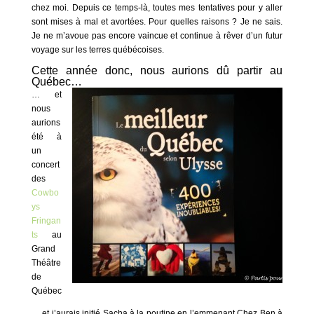
chez moi. Depuis ce temps-là, toutes mes tentatives pour y aller
sont mises à mal et avortées. Pour quelles raisons ? Je ne sais.
Je ne m’avoue pas encore vaincue et continue à rêver d’un futur
voyage sur les terres québécoises.
Cette année donc, nous aurions dû partir au
Québec…
… et
nous
aurions
été à
un
concert
des
Cowbo
ys
Fringan
ts
au
Grand
Théâtre
de
Québec
… et j’aurais initié Sacha à la poutine en l’emmenant Chez Ben à