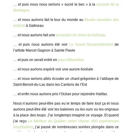
… et puis nous nous serions « sucré le bec » à la
sucrerie de la
Montagne
… et nous aurions fait le tour du monde au
Musée canadien des
enfants
à Gatineau
… et nous aurions fait une
excursion en chien de traîneau
… et puis nous aurions été voir
Le Grand Rassemblement
de
l’artiste Marcel Gagnon à Sainte Flavie
… et puis on serait entré en
pays Atikamekw
… et nous aurions espéré voir une aurore boréale
… et nous serions allés écouter un chant grégorien à l’abbaye de
Saint-Benoit-du-Lac dans les Cantons de l’Est
… et enfin nous aurions pris l’Océan pour rejoindre Halifax.
Nous n’aurions peut-être pas eu le temps de faire tout ça et nous
aurions peut-être été voir les baleines ou les ours ou les orignaux
à la place des loups. J’ai longtemps imaginé ce voyage. Et quand
j’ai reçu
Le Meilleur du Québec selon Ulysse. 400 expériences
inoubliables
, j’ai passé de nombreuses soirées plongée dans ce