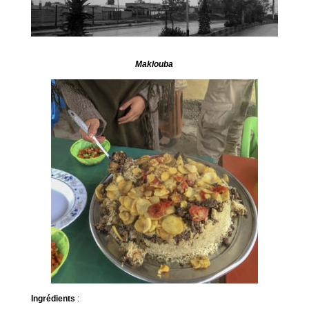
Maklouba
Ingrédients
: