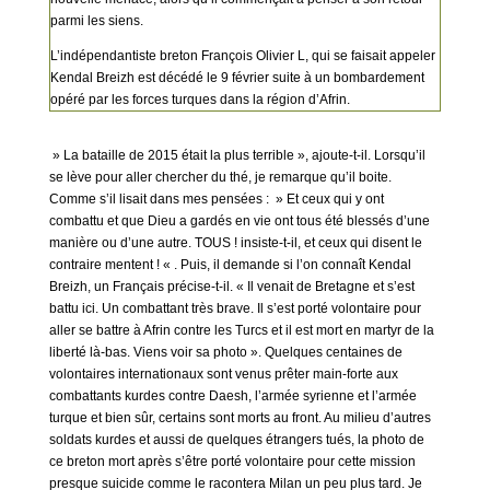
parmi les siens.
L’indépendantiste breton François Olivier L, qui se faisait appeler
Kendal Breizh est décédé le 9 février suite à un bombardement
opéré par les forces turques dans la région d’Afrin.
» La bataille de 2015 était la plus terrible », ajoute-t-il. Lorsqu’il
se lève pour aller chercher du thé, je remarque qu’il boite.
Comme s’il lisait dans mes pensées : » Et ceux qui y ont
combattu et que Dieu a gardés en vie ont tous été blessés d’une
manière ou d’une autre. TOUS ! insiste-t-il, et ceux qui disent le
contraire mentent ! « . Puis, il demande si l’on connaît Kendal
Breizh, un Français précise-t-il. « Il venait de Bretagne et s’est
battu ici. Un combattant très brave. Il s’est porté volontaire pour
aller se battre à Afrin contre les Turcs et il est mort en martyr de la
liberté là-bas. Viens voir sa photo ». Quelques centaines de
volontaires internationaux sont venus prêter main-forte aux
combattants kurdes contre Daesh, l’armée syrienne et l’armée
turque et bien sûr, certains sont morts au front. Au milieu d’autres
soldats kurdes et aussi de quelques étrangers tués, la photo de
ce breton mort après s’être porté volontaire pour cette mission
presque suicide comme le racontera Milan un peu plus tard. Je