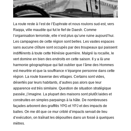
La route reste à l’est de l’Euphrate et nous roulons sud-est, vers
Raqqa, ville maudite qui fut le fief de Daesh. Comme
l’organisation terroriste, elle n’est plus qu’une ruine aujourd’hui.
Les campagnes de cette région sont belles. Les vastes espaces
sans aucune clôture sont occupés par des troupeaux qui paissent
indifférents à toute cette frénésie guerrière. Malgré la rocaille, le
vert domine en bien des endroits en cette saison. Il y a là une
harmonie géographique qui fait oublier que l’âme des Hommes
est meurtrie et que la souffrance n’épargne personne dans cette
région. La route traverse des villages. Certains sont vides,
désertés par leurs habitants, d’autres pas alors que leur
apparence est très similaire. Question de situation stratégique
passée, j’imagine. La plupart des maisons sont plutôt laides et
construites en simples parpaings à la hâte. De nombreuses
façades arborent des graffitis YPG et YPJ et des impacts de
balles. On me dit que ce mur criblé d’impacts servait de lieu
d’exécution, on traînait les dépouilles dans un fossé à quelques
mètres.