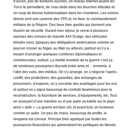
d’alcool, pas de fioritures sucrées, un réseau Internet quand les
Turcs le permettent, de l’eau tiède dans les douches vétustes et
un coup de brosse hebdomadaire dans les chambres. Les voisins
directs sont une caserne des YPG et, en face, le commandement
militaire de la Région. Des lieux bien gardés qui donnent une
illusion de sécurité. Durant mon séjour, je verrai à plusieurs
reprises des convois de massifs 4X4 Dodge, des véhicules
blindés noirs, typiques des délégations américaines comme on
peut en croiser au Niger, au Mali ou ailleurs, partout où il y a
moyen d’arranger quelques combines diplomatiques et
commerciales, surtout. La réalité invisible de la guerre c’est ça :
de nombreux pourparlers discrets entre amis et… ennemis, à
l’abri des vues, des médias. On s’y arrange, on y négocie l’après-
conflit, des protections, des garanties, des échanges de
prisonniers, d’espions, on y concède des avantages pour les uns
et surtout on y signe beaucoup de contrats faramineux pour la
reconstruction, la fourniture de services, d’équipements, etc. Tout
en asseyant d’une manière ou d’une autre sa tutelle sur le pays
ainsi « aidé ». La guerre est bien sûr, et avant tout, un business
comme un autre. Un peu de chaos, beaucoup de profits, la
rengaine est connue. Principe bien appliqué par toutes les
puissances financières qui administrent les politiques du Monde.