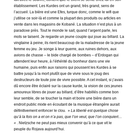
établissement. Les Kurdes ont un grand, très grand, sens de
l’accueil. La bière est une Efes, turque donc, comme le wifi que
j’utilise ce soir-là et comme la plupart des produits ou articles en
vente dans les magasins de Kobané. La situation n’est plus à un
paradoxe près. Tout le monde le sait, quand l’argent parle, les
mots se taisent. Je regarde un jeune couple qui joue au billard. La
vingtaine à peine, ils rient beaucoup de la maladresse de la jeune
femme eu jeu. Je songe à leur guerre, aux ruines dehors, aux
avions de chasse – le bide chargé de bombes – d’Erdogan qui
attendent leur heure, à
l’éthérité
du bonheur dans une vie
humaine, puis enfin aux raisons qui poussent les Kurdes à se
battre jusqu’à la mort plutôt que de vivre sous le joug des
destructeurs de toute joie de vivre possible. A cet instant, si j’avais
dû encore être éclairé sur la cause kurde, la vision de ces jeunes
amoureux libres de jouer au billard, d’être habillés comme bon
leur semble, de se toucher la main et boire une bière dans un
endroit public mixte en écoutant de la musique étrangère aurait
définitivement enfoncer le clou. »
La liberté est quelque chose
qu’à la fois on a et on n’a pas, que l’on veut, que l’on conquiert…
«
. Nietzsche ne peut pas mieux convenir qu’à ce que vit le
peuple du Rojava aujourd’hui.