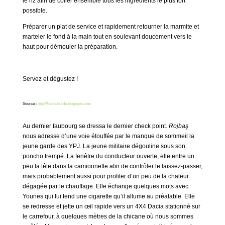
le riz afin de coller ensemble tous les ingrédients le plus fort
possible.
Préparer un plat de service et rapidement retourner la marmite et
marteler le fond à la main tout en soulevant doucement vers le
haut pour démouler la préparation.
Servez et dégustez !
Source :
http://francokurde.blogspot.com/
Au dernier faubourg se dressa le dernier check point.
Rojbaş
nous adresse d’une voie étouffée par le manque de sommeil la
jeune garde des YPJ. La jeune militaire dégouline sous son
poncho trempé. La fenêtre du conducteur ouverte, elle entre un
peu la tête dans la camionnette afin de contrôler le laissez-passer,
mais probablement aussi pour profiter d’un peu de la chaleur
dégagée par le chauffage. Elle échange quelques mots avec
Younes qui lui tend une cigarette qu’il allume au préalable. Elle
se redresse et jette un œil rapide vers un 4X4 Dacia stationné sur
le carrefour, à quelques mètres de la chicane où nous sommes