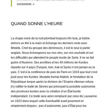
consomme. »
QUAND SONNE L’HEURE
La chape noire de la nuit plombait toujours Aïn Issa, je traîne
dehors un thé à la main et échange les derniers mots avec
Mistefa. Chef du groupe des démineurs, il est le seul à parler
anglais. Nous échangeons sur nos vies, sur nos souhaits et sur
les difficultés qui attendent le peuple kurde de Syrie. Il ne se fait
guère d’illusions. Ses ancêtres et les 40 millions de Kurdes
répartis sur 4 pays (Turquie, Iran, Irak et Syrie) n’ont jamais eu la
paix. C’est à la conférence de paix de Paris en 1919 que tout s’est
joué pour les Kurdes. Mustafa Kemal Atatürk, le fondateur de la
République turque après la division de l’Empire ottoman refuse
d’y ratifier le traité de Sèvres qui prévoyait la possible autonomie
des provinces kurdes avec la création d’un État kurde
indépendant. Ce traité sera alors remplacé par celui de Lausanne
en 1923 dans lequel cette éventualité avait purement et
simplement disparu : pas d’autonomie, pas d’État pour les