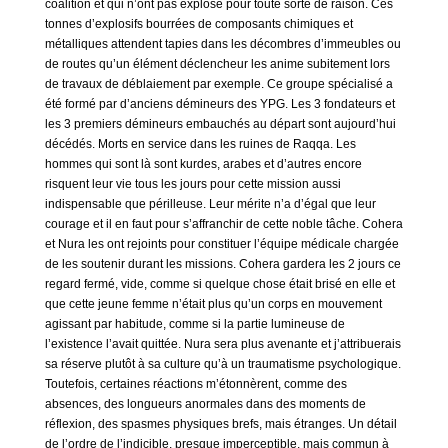
coalition et qui n’ont pas explosé pour toute sorte de raison. Ces
tonnes d’explosifs bourrées de composants chimiques et
métalliques attendent tapies dans les décombres d’immeubles ou
de routes qu’un élément déclencheur les anime subitement lors
de travaux de déblaiement par exemple. Ce groupe spécialisé a
été formé par d’anciens démineurs des YPG. Les 3 fondateurs et
les 3 premiers démineurs embauchés au départ sont aujourd’hui
décédés. Morts en service dans les ruines de Raqqa. Les
hommes qui sont là sont kurdes, arabes et d’autres encore
risquent leur vie tous les jours pour cette mission aussi
indispensable que périlleuse. Leur mérite n’a d’égal que leur
courage et il en faut pour s’affranchir de cette noble tâche. Cohera
et Nura les ont rejoints pour constituer l’équipe médicale chargée
de les soutenir durant les missions. Cohera gardera les 2 jours ce
regard fermé, vide, comme si quelque chose était brisé en elle et
que cette jeune femme n’était plus qu’un corps en mouvement
agissant par habitude, comme si la partie lumineuse de
l’existence l’avait quittée. Nura sera plus avenante et j’attribuerais
sa réserve plutôt à sa culture qu’à un traumatisme psychologique.
Toutefois, certaines réactions m’étonnèrent, comme des
absences, des longueurs anormales dans des moments de
réflexion, des spasmes physiques brefs, mais étranges. Un détail
de l’ordre de l’indicible, presque imperceptible, mais commun à