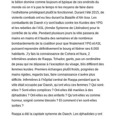
le béton domine comme toujours et typique de ces endroits du
monde où on n’a pas le temps ni les moyens de faire dans
l’esthétisme privilégiant plutôt le fonctionnel. Durant l’été 2015, de
violents combats ont eu lieu durant la
Bataille d’Aïn Issa
. Les
combattants de Daesh s’y sont battus contre les Kurdes des YPG
et les rebelles de l’ASL (Armée Syrienne de Libération) pour le
contrôle de la ville. Pendant plusieurs jours la ville passera de
mains en mains et il faudra des semaines et de nombreux
bombardements de la coalition pour que finalement YPG et ASL
puissent reprendre définitivement le bourg et libérer ses 6.000
habitants. J’y fais la connaissance de Cohera et Nura, 2
infirmières arabes de Raqqa. Tchador, gants, pas un centimètre
de peau qui ne dépasse à l’exception du visage, très différent des
femmes kurdes. Premiers échanges plutôt froids, poignées de
mains rigides, regards bas, faire connaissance s’avère plus
difficile. Infirmières à l’hôpital central de Raqqa pendant que la
ville était occupée par Daesh, qu’ont vécu ces femmes ? Qui sont-
elles ? Sont-elles complices ? Ont-elles été mariées à des
djihadistes ? Ont-elles eu des enfants ? Qu’ont-elles vu comme
horreur, soigné comme blessés ? Et comment s’en sont-elles
sorties ?
Raqqa a été la
capitale
syrienne de Daech. Les djihadistes y ont