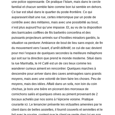
une police oppressante. On pratique l’Islam, mais dans le cercle
familial et chacun semble faire comme bon lui semble en dehors.
Ce bar est situé dans le quartier du poste-frontière. Ce qui
auparavant était une rue, certes interrompue par un poste de
contrôle avec des militaires, mais avec une possibilité au bout,
n’est plus aujourd’hui qu’une impasse. Et, au vu de la disposition
des barricades coiffées de fils barbelés concertina et des
puissants projecteurs arrimés sur d’hostiles miradors gardés, la
situation va perdurer. Ambiance de bout de lieu sans espoir, de fin
du mouvement vers l’avant, d’arrêt définitif, ce cul-de-sac devient
pour moi l’espace de quelques secondes la meilleure métaphore
qui soit sur la direction que prend le monde moderne. Situé dans
la rue Manhatta, le
Hi
Café
est un de ces lieux comme les
wanderer
curieux aiment en rencontrer. Quelques marches à
descendre pour arriver dans des caves aménagées sans grands
moyens, mais avec une volonté de bien faire les choses. Peu de
moyens, mais des idées. Affalé dans un sofa, non loin du coin
chichas, je bois une bière en picorant des morceaux de
cornichons salés et quelques olives au piment provenant de 2
bocaux achetés par nos soins à l’épicerie voisine. Pratique
courante ici. Le tenancier présente les victuailles amenées par le
client dans de belles assiettes, il fournit couverts et serviettes et le
fait avec le sourire, content que le client se sente chez lui en son