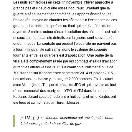
Les nuits sont froides en cette fin novembre, l’hiver approche à
grands pas et il peut ici être assez rigoureux. D’autant que la
guerre a sérieusement endommagé les apports énergétiques.
Pas de réel moyen de chauffer les bâtiments à l’exception de ces
gourmands et odorants poêles au fioul qui ne chauffent qu’un
rayon de 3 mètres autour d’eux. L’isolation des bâtiments est nulle
et ceux qui n’ont pas été détruits par la guerre sont souvent très
endommagés. La centrale qui produit l’électricité ne parvient pas
à fournir la quantité suffisante, donc le système de coupure
tournante entre les quartiers est d’application. Une partie de la
ville a été complètement rasée par les combats et raids d’aviation
durant les offensives de 2015. La coalition aurait mené plus de
700 frappes sur Kobané entre septembre 2014 et janvier 2015.
Les avions de chasse y ont largué 2 000 bombes. En discutant
avec Milan, jeune Turque et soldat du JPG et qui travaille au tout
récent mémorial des martyrs du YPG et YPJ dans le centre de
Kobané, durant cette période entre huit cents et mille Kurdes ont
été tués et au moins autant furent blessés.
p. 118 : (…) ces mortiers artisanaux qui envoient des obus
fabriqués à partir de bouteilles de gaz.