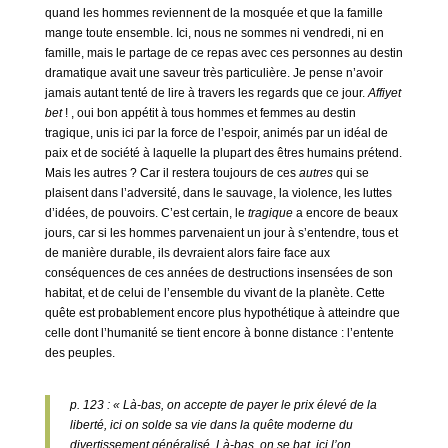
quand les hommes reviennent de la mosquée et que la famille
mange toute ensemble. Ici, nous ne sommes ni vendredi, ni en
famille, mais le partage de ce repas avec ces personnes au destin
dramatique avait une saveur très particulière. Je pense n’avoir
jamais autant tenté de lire à travers les regards que ce jour.
Affiyet
bet
! , oui bon appétit à tous hommes et femmes au destin
tragique, unis ici par la force de l’espoir, animés par un idéal de
paix et de société à laquelle la plupart des êtres humains prétend.
Mais les autres ? Car il restera toujours de ces
autres
qui se
plaisent dans l’adversité, dans le sauvage, la violence, les luttes
d’idées, de pouvoirs. C’est certain, le
tragique
a encore de beaux
jours, car si les hommes parvenaient un jour à s’entendre, tous et
de manière durable, ils devraient alors faire face aux
conséquences de ces années de destructions insensées de son
habitat, et de celui de l’ensemble du vivant de la planète. Cette
quête est probablement encore plus hypothétique à atteindre que
celle dont l’humanité se tient encore à bonne distance : l’entente
des peuples.
p. 123 : « Là-bas, on accepte de payer le prix élevé de la
liberté, ici on solde sa vie dans la quête moderne du
divertissement généralisé. Là-bas, on se bat, ici l’on