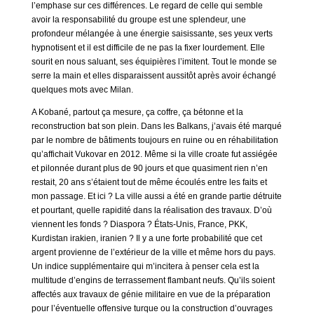
l’emphase sur ces différences. Le regard de celle qui semble
avoir la responsabilité du groupe est une splendeur, une
profondeur mélangée à une énergie saisissante, ses yeux verts
hypnotisent et il est difficile de ne pas la fixer lourdement. Elle
sourit en nous saluant, ses équipières l’imitent. Tout le monde se
serre la main et elles disparaissent aussitôt après avoir échangé
quelques mots avec Milan.
A Kobané, partout ça mesure, ça coffre, ça bétonne et la
reconstruction bat son plein. Dans les Balkans, j’avais été marqué
par le nombre de bâtiments toujours en ruine ou en réhabilitation
qu’affichait Vukovar en 2012. Même si la ville croate fut assiégée
et pilonnée durant plus de 90 jours et que quasiment rien n’en
restait, 20 ans s’étaient tout de même écoulés entre les faits et
mon passage. Et ici ? La ville aussi a été en grande partie détruite
et pourtant, quelle rapidité dans la réalisation des travaux. D’où
viennent les fonds ? Diaspora ? États-Unis, France, PKK,
Kurdistan irakien, iranien ? Il y a une forte probabilité que cet
argent provienne de l’extérieur de la ville et même hors du pays.
Un indice supplémentaire qui m’incitera à penser cela est la
multitude d’engins de terrassement flambant neufs. Qu’ils soient
affectés aux travaux de génie militaire en vue de la préparation
pour l’éventuelle offensive turque ou la construction d’ouvrages