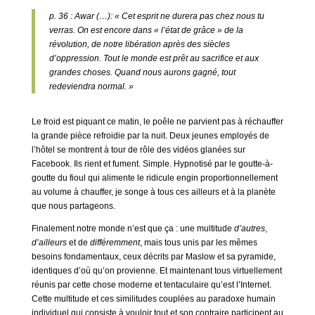
p. 36 : Awar (…): « Cet esprit ne durera pas chez nous tu
verras. On est encore dans « l’état de grâce » de la
révolution, de notre libération après des siècles
d’oppression. Tout le monde est prêt au sacrifice et aux
grandes choses. Quand nous aurons gagné, tout
redeviendra normal. »
Le froid est piquant ce matin, le poêle ne parvient pas à réchauffer
la grande pièce refroidie par la nuit. Deux jeunes employés de
l’hôtel se montrent à tour de rôle des vidéos glanées sur
Facebook. Ils rient et fument. Simple. Hypnotisé par le goutte-à-
goutte du fioul qui alimente le ridicule engin proportionnellement
au volume à chauffer, je songe à tous ces ailleurs et à la planète
que nous partageons.
Finalement notre monde n’est que ça : une multitude
d’autres
,
d’ailleurs
et de
différemment
, mais tous unis par les mêmes
besoins fondamentaux, ceux décrits par Maslow et sa pyramide,
identiques d’où qu’on provienne. Et maintenant tous virtuellement
réunis par cette chose moderne et tentaculaire qu’est l’Internet.
Cette multitude et ces similitudes couplées au paradoxe humain
individuel qui consiste à vouloir tout et son contraire participent au