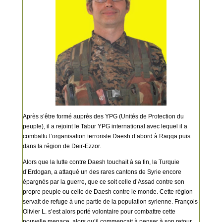
Après s’être formé auprès des YPG (Unités de Protection du
peuple), il a rejoint le Tabur YPG international avec lequel il a
combattu l’organisation terroriste Daesh d’abord à Raqqa puis
dans la région de Deir-Ezzor.
Alors que la lutte contre Daesh touchait à sa fin, la Turquie
d’Erdogan, a attaqué un des rares cantons de Syrie encore
épargnés par la guerre, que ce soit celle d’Assad contre son
propre peuple ou celle de Daesh contre le monde. Cette région
servait de refuge à une partie de la population syrienne. François
Olivier L. s’est alors porté volontaire pour combattre cette
nouvelle menace, alors qu’il commençait à penser à son retour