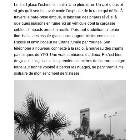
Le froid glace l’échine ce matin. Une pluie drue. Un ciel si bas et
si gris qu’il semble avoir avalé l’asphalte de la route qui défile. À
travers le pare-brise embué, le faisceau des phares révèle là
quelques maisons en ruine, ici un véhicule dont la carcasse
criblée d’impacts prend la rouille. Puis tout s’additionna : pluie
fine, ballet des essuie-glaces, campagnes tristes comme la
Russie et enfin l’odeur de Gitane fumée par Younes. Son
téléphone à nouveau connecté à la radio, à nouveau des chants
patriotiques du YPG. Une vraie ambiance d’adieux. Et c’est bien
de ça qu’il s’agissait et les premières lumières de l’aurore, malgré
toute leur bonne volonté à percer les nuages, ne parvinrent à me
distraire de mon sentiment de tristesse.