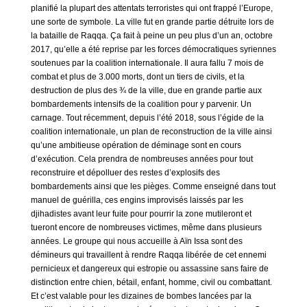
planifié la plupart des attentats terroristes qui ont frappé l’Europe,
une sorte de symbole. La ville fut en grande partie détruite lors de
la bataille de Raqqa. Ça fait à peine un peu plus d’un an, octobre
2017, qu’elle a été reprise par les forces démocratiques syriennes
soutenues par la coalition internationale. Il aura fallu 7 mois de
combat et plus de 3.000 morts, dont un tiers de civils, et la
destruction de plus des ¾ de la ville, due en grande partie aux
bombardements intensifs de la coalition pour y parvenir. Un
carnage. Tout récemment, depuis l’été 2018, sous l’égide de la
coalition internationale, un plan de reconstruction de la ville ainsi
qu’une ambitieuse opération de déminage sont en cours
d’exécution. Cela prendra de nombreuses années pour tout
reconstruire et dépolluer des restes d’explosifs des
bombardements ainsi que les pièges. Comme enseigné dans tout
manuel de guérilla, ces engins improvisés laissés par les
djihadistes avant leur fuite pour pourrir la zone mutileront et
tueront encore de nombreuses victimes, même dans plusieurs
années. Le groupe qui nous accueille à Aïn Issa sont des
démineurs qui travaillent à rendre Raqqa libérée de cet ennemi
pernicieux et dangereux qui estropie ou assassine sans faire de
distinction entre chien, bétail, enfant, homme, civil ou combattant.
Et c’est valable pour les dizaines de bombes lancées par la