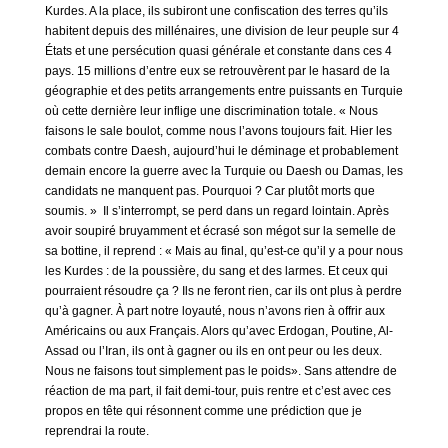
Kurdes. A la place, ils subiront une confiscation des terres qu’ils
habitent depuis des millénaires, une division de leur peuple sur 4
États et une persécution quasi générale et constante dans ces 4
pays. 15 millions d’entre eux se retrouvèrent par le hasard de la
géographie et des petits arrangements entre puissants en Turquie
où cette dernière leur inflige une discrimination totale. « Nous
faisons le sale boulot, comme nous l’avons toujours fait. Hier les
combats contre Daesh, aujourd’hui le déminage et probablement
demain encore la guerre avec la Turquie ou Daesh ou Damas, les
candidats ne manquent pas. Pourquoi ? Car plutôt morts que
soumis. » Il s’interrompt, se perd dans un regard lointain. Après
avoir soupiré bruyamment et écrasé son mégot sur la semelle de
sa bottine, il reprend : « Mais au final, qu’est-ce qu’il y a pour nous
les Kurdes : de la poussière, du sang et des larmes. Et ceux qui
pourraient résoudre ça ? Ils ne feront rien, car ils ont plus à perdre
qu’à gagner. À part notre loyauté, nous n’avons rien à offrir aux
Américains ou aux Français. Alors qu’avec Erdogan, Poutine, Al-
Assad ou l’Iran, ils ont à gagner ou ils en ont peur ou les deux.
Nous ne faisons tout simplement pas le poids». Sans attendre de
réaction de ma part, il fait demi-tour, puis rentre et c’est avec ces
propos en tête qui résonnent comme une prédiction que je
reprendrai la route.