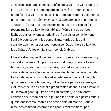
Je suis installé dans le meilleur hôtel de la ville : le Gedo Hôtel, il
faut dire que c’est le seul encore en activité. Il appartient aux
autorités de la ville. Les seuls clients sont un groupe d’Allemands
pensionnés, sorte d’
électriciens sans frontières
et 3 Espagnoles.
Tous sont là pour des raisons humanitaires et participent à la
reconstruction de la ville très abîmée. Même si ces bombes
lâchées par les avions américains et français essentiellement
l’ont été pour soutenir les combattants kurdes et les ont
considérablement aidés pour repousser Daesh hors de la ville,
les dégâts qu’elles ont faits sont considérables.
L’hôtel est sobre, vieillot et froid, mais propre et la cuisine qu’on y
sert est excellente. Simple, locale et rustique, comme je l’aime :
houmous, purée d’ail,
shishkebabs
, brochettes de poulet et
salade de tomates, le tout servit avec de l’huile d’olive artisanale.
Le kebab, yaourt concombre et salade aux oignons fût mon plat
quotidien et pour atténuer le goût fort laissé par ces aliments, je
clôturais chacun de ceux-ci à grand renfort de thé. Servi à volonté
du samovar géant qui trône près du comptoir, le boire entre
convives à tout moment de la journée fait partie des gestes rituels
quotidiens incontournables de cette partie du monde. Pour le
reste des commodités proposées par l’établissement : pas