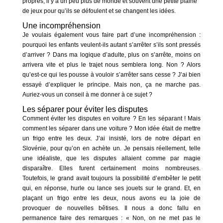
propres, il y a un peu plus de monde et souvent une petite plaine
de jeux pour qu’ils se défoulent et se changent les idées.
Une incompréhension
Je voulais également vous faire part d’une incompréhension :
pourquoi les enfants veulent-ils autant s’arrêter s’ils sont pressés
d’arriver ? Dans ma logique d’adulte, plus on s’arrête, moins on
arrivera vite et plus le trajet nous semblera long. Non ? Alors
qu’est-ce qui les pousse à vouloir s’arrêter sans cesse ? J’ai bien
essayé d’expliquer le principe. Mais non, ça ne marche pas.
Auriez-vous un conseil à me donner à ce sujet ?
Les séparer pour éviter les disputes
Comment éviter les disputes en voiture ? En les séparant ! Mais
comment les séparer dans une voiture ? Mon idée était de mettre
un frigo entre les deux. J’ai insisté, lors de notre départ en
Slovénie, pour qu’on en achète un. Je pensais réellement, telle
une idéaliste, que les disputes allaient comme par magie
disparaître. Elles furent certainement moins nombreuses.
Toutefois, le grand avait toujours la possibilité d’embêter le petit
qui, en réponse, hurle ou lance ses jouets sur le grand. Et, en
plaçant un frigo entre les deux, nous avons eu la joie de
provoquer de nouvelles bêtises. Il nous a donc fallu en
permanence faire des remarques : « Non, on ne met pas le