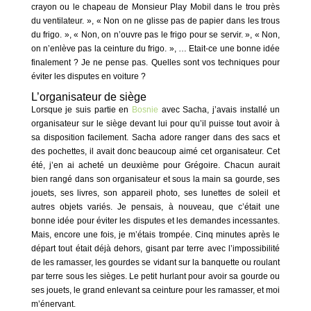
crayon ou le chapeau de Monsieur Play Mobil dans le trou près
du ventilateur. », « Non on ne glisse pas de papier dans les trous
du frigo. », « Non, on n’ouvre pas le frigo pour se servir. », « Non,
on n’enlève pas la ceinture du frigo. », … Etait-ce une bonne idée
finalement ? Je ne pense pas. Quelles sont vos techniques pour
éviter les disputes en voiture ?
L’organisateur de siège
Lorsque je suis partie en
Bosnie
avec Sacha, j’avais installé un
organisateur sur le siège devant lui pour qu’il puisse tout avoir à
sa disposition facilement. Sacha adore ranger dans des sacs et
des pochettes, il avait donc beaucoup aimé cet organisateur. Cet
été, j’en ai acheté un deuxième pour Grégoire. Chacun aurait
bien rangé dans son organisateur et sous la main sa gourde, ses
jouets, ses livres, son appareil photo, ses lunettes de soleil et
autres objets variés. Je pensais, à nouveau, que c’était une
bonne idée pour éviter les disputes et les demandes incessantes.
Mais, encore une fois, je m’étais trompée. Cinq minutes après le
départ tout était déjà dehors, gisant par terre avec l’impossibilité
de les ramasser, les gourdes se vidant sur la banquette ou roulant
par terre sous les sièges. Le petit hurlant pour avoir sa gourde ou
ses jouets, le grand enlevant sa ceinture pour les ramasser, et moi
m’énervant.