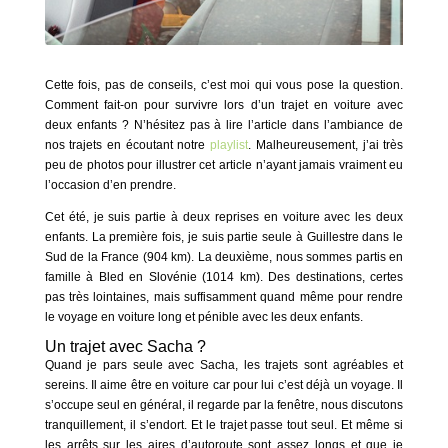
Cette fois, pas de conseils, c’est moi qui vous pose la question.
Comment fait-on pour survivre lors d’un trajet en voiture avec
deux enfants ? N’hésitez pas à lire l’article dans l’ambiance de
nos trajets en écoutant notre
playlist
. Malheureusement, j’ai très
peu de photos pour illustrer cet article n’ayant jamais vraiment eu
l’occasion d’en prendre.
Cet été, je suis partie à deux reprises en voiture avec les deux
enfants. La première fois, je suis partie seule à Guillestre dans le
Sud de la France (904 km). La deuxième, nous sommes partis en
famille à Bled en Slovénie (1014 km). Des destinations, certes
pas très lointaines, mais suffisamment quand même pour rendre
le voyage en voiture long et pénible avec les deux enfants.
Un trajet avec Sacha ?
Quand je pars seule avec Sacha, les trajets sont agréables et
sereins. Il aime être en voiture car pour lui c’est déjà un voyage. Il
s’occupe seul en général, il regarde par la fenêtre, nous discutons
tranquillement, il s’endort. Et le trajet passe tout seul. Et même si
les arrêts sur les aires d’autoroute sont assez longs et que je