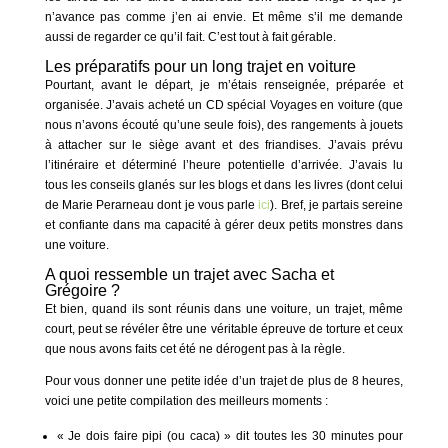
n’avance pas comme j’en ai envie. Et même s’il me demande
aussi de regarder ce qu’il fait. C’est tout à fait gérable.
Les préparatifs pour un long trajet en voiture
Pourtant, avant le départ, je m’étais renseignée, préparée et
organisée. J’avais acheté un CD spécial Voyages en voiture (que
nous n’avons écouté qu’une seule fois), des rangements à jouets
à attacher sur le siège avant et des friandises. J’avais prévu
l’itinéraire et déterminé l’heure potentielle d’arrivée. J’avais lu
tous les conseils glanés sur les blogs et dans les livres (dont celui
de Marie Perarneau dont je vous parle
ici
). Bref, je partais sereine
et confiante dans ma capacité à gérer deux petits monstres dans
une voiture.
A quoi ressemble un trajet avec Sacha et
Grégoire ?
Et bien, quand ils sont réunis dans une voiture, un trajet, même
court, peut se révéler être une véritable épreuve de torture et ceux
que nous avons faits cet été ne dérogent pas à la règle.
Pour vous donner une petite idée d’un trajet de plus de 8 heures,
voici une petite compilation des meilleurs moments :
« Je dois faire pipi (ou caca) » dit toutes les 30 minutes pour