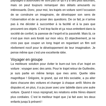
paysages d’autoroutes ne sont pas ce qu’il y a des plus fascinant,
mais on peut toujours remarquer des détails amusants ou
intéressants. Donc, pour moi, les trajets en voiture sont l’occasion
de se construire un imaginaire, de développer son sens de
l’observation et de se poser des questions. De ce fait, je n’arrive
pas à me décider à succomber à la facilité et à la paix que
procurent ces objets. C’est trop facile et ça nous entretient dans la
société de confort, la paresse de l’esprit et la passivité. Mais là, ce
n’est que mon avis fondé sur mon vécu. Et objectivement, je ne
crois pas que couper un long trajet en regardant un film soit
réellement nocif pour le développement de leur imagination. Je
pense même que c’est une excellente idée.
Voyager en groupe
La meilleure solution pour éviter le burn-out lors d’un trajet en
voiture : voyager avec des amis. Pour le trajet retour de Guillestre,
je suis partie en même temps que mes amis. Quelle idée
magnifique ! Grégoire, le grand, qui est très sociable, a pu aller
dans chacune des voitures et changer à chaque arrêt. Moins de
disputes et, en plus, il a pu jouer avec une tablette dans une autre
voiture. Quand il nous rejoignait, les relations entre frères étaient
plus cordiales. C’est le meilleur trajet que j’ai fait avec les deux
enfants jusqu’à présent !