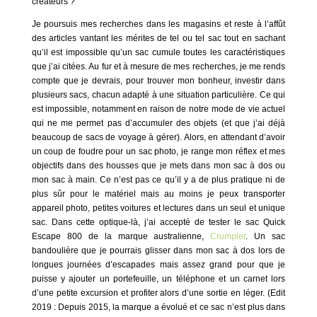
créateurs ?
Je poursuis mes recherches dans les magasins et reste à l’affût
des articles vantant les mérites de tel ou tel sac tout en sachant
qu’il est impossible qu’un sac cumule toutes les caractéristiques
que j’ai citées. Au fur et à mesure de mes recherches, je me rends
compte que je devrais, pour trouver mon bonheur, investir dans
plusieurs sacs, chacun adapté à une situation particulière. Ce qui
est impossible, notamment en raison de notre mode de vie actuel
qui ne me permet pas d’accumuler des objets (et que j’ai déjà
beaucoup de sacs de voyage à gérer). Alors, en attendant d’avoir
un coup de foudre pour un sac photo, je range mon réflex et mes
objectifs dans des housses que je mets dans mon sac à dos ou
mon sac à main. Ce n’est pas ce qu’il y a de plus pratique ni de
plus sûr pour le matériel mais au moins je peux transporter
appareil photo, petites voitures et lectures dans un seul et unique
sac. Dans cette optique-là, j’ai accepté de tester le sac Quick
Escape 800
de la marque australienne,
Crumpler
. Un sac
bandoulière que je pourrais glisser dans mon sac à dos lors de
longues journées d’escapades mais assez grand pour que je
puisse y ajouter un portefeuille, un téléphone et un carnet lors
d’une petite excursion et profiter alors d’une sortie en léger. (Edit
2019 : Depuis 2015, la marque a évolué et ce sac n’est plus dans