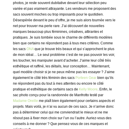
photos, je reste souvent dubitative devant leur sélection peu
variée et pas vraiment attrayante. Les vendeurs me proposent des
sacs souvent moches ou trop imposants pour le quotidien.
Désespérée devant le peu d’offre, je me suis alors tournée vers le
net pour trouver ma perle rare. J’ai découvert de nouvelles
marques beaucoup plus féminines, créatives, attirantes et
pratiques. Je suis tombée sous le charme de différents modèles
bien que certains ne répondent pas à tous mes critères. Comme
les sacs
ONA
que je trouve très beaux et qui s’approchent le plus
de mon idéal… Le seul problème c’est de ne pas pouvoir les voir,
les toucher, les manipuler avant d’acheter. J’aime leur côté très
esthétique et raffiné, les détails, leur conception… Maintenant,
quel modèle choisir si je ne peux même pas les essayer ? J’aime
également le côté très féminin des sacs
Porteen Gear
bien qu’ils
ne répondent pas du tout à mes attentes ou encore le côté
pratique et esthétique de certains sacs de
Kelly Moore
. Enfin, le
sac photo conçu pour la randonnée de Manfrotto testé par
Madame Oreille
me plaît bien également pour certains aspects et
projets. Mais voilà, je n’ai vu aucun de ces sacs. Je n’arrive donc
pas à déterminer celui qui me conviendrait le mieux et ne me
résout pas à fixer mon choix sur l’un ou l’autre. Auriez-vous des
conseils à me donner ? Que pensez-vous de ces marques et