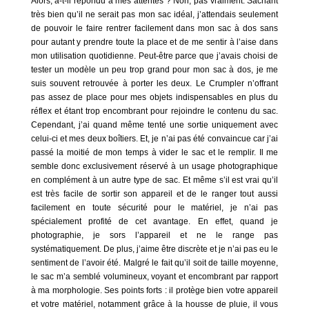
Alors, a-t-il répondu à mes attentes ? Non, pas vraiment. Sachant
très bien qu’il ne serait pas mon sac idéal, j’attendais seulement
de pouvoir le faire rentrer facilement dans mon sac à dos sans
pour autant y prendre toute la place et de me sentir à l’aise dans
mon utilisation quotidienne. Peut-être parce que j’avais choisi de
tester un modèle un peu trop grand pour mon sac à dos, je me
suis souvent retrouvée à porter les deux. Le Crumpler n’offrant
pas assez de place pour mes objets indispensables en plus du
réflex et étant trop encombrant pour rejoindre le contenu du sac.
Cependant, j’ai quand même tenté une sortie uniquement avec
celui-ci et mes deux boîtiers. Et, je n’ai pas été convaincue car j’ai
passé la moitié de mon temps à vider le sac et le remplir. Il me
semble donc exclusivement réservé à un usage photographique
en complément à un autre type de sac. Et même s’il est vrai qu’il
est très facile de sortir son appareil et de le ranger tout aussi
facilement en toute sécurité pour le matériel, je n’ai pas
spécialement profité de cet avantage. En effet, quand je
photographie, je sors l’appareil et ne le range pas
systématiquement. De plus, j’aime être discrète et je n’ai pas eu le
sentiment de l’avoir été. Malgré le fait qu’il soit de taille moyenne,
le sac m’a semblé volumineux, voyant et encombrant par rapport
à ma morphologie. Ses points forts : il protège bien votre appareil
et votre matériel, notamment grâce à la housse de pluie, il vous