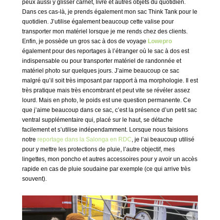
peux aussi y glisser carnet, livre et autres objets du quotidien.
Dans ces cas-là, je prends également mon sac Think Tank pour le
quotidien. J’utilise également beaucoup cette valise pour
transporter mon matériel lorsque je me rends chez des clients.
Enfin, je possède un gros sac à dos de voyage
Lowepro
également pour des reportages à l’étranger où le sac à dos est
indispensable ou pour transporter matériel de randonnée et
matériel photo sur quelques jours. J’aime beaucoup ce sac
malgré qu’il soit très imposant par rapport à ma morphologie. Il est
très pratique mais très encombrant et peut vite se révéler assez
lourd. Mais en photo, le poids est une question permanente. Ce
que j’aime beaucoup dans ce sac, c’est la présence d’un petit sac
ventral supplémentaire qui, placé sur le haut, se détache
facilement et s’utilise indépendamment. Lorsque nous faisions
notre
reportage dans la Salonga en RDC
, je l’ai beaucoup utilisé
pour y mettre les protections de pluie, l’autre objectif, mes
lingettes, mon poncho et autres accessoires pour y avoir un accès
rapide en cas de pluie soudaine par exemple (ce qui arrive très
souvent).