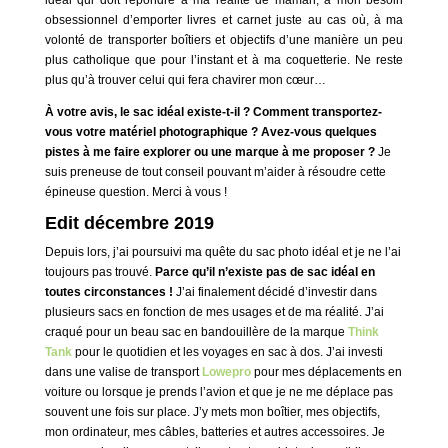
obsessionnel d’emporter livres et carnet juste au cas où, à ma
volonté de transporter boîtiers et objectifs d’une manière un peu
plus catholique que pour l’instant et à ma coquetterie. Ne reste
plus qu’à trouver celui qui fera chavirer mon cœur…
À votre avis, le sac idéal existe-t-il ? Comment transportez-
vous votre matériel photographique ? Avez-vous quelques
pistes à me faire explorer ou une marque à me proposer ?
Je
suis preneuse de tout conseil pouvant m’aider à résoudre cette
épineuse question. Merci à vous !
Edit décembre 2019
Depuis lors, j’ai poursuivi ma quête du sac photo idéal et je ne l’ai
toujours pas trouvé.
Parce qu’il n’existe pas de sac idéal en
toutes circonstances !
J’ai finalement décidé d’investir dans
plusieurs sacs en fonction de mes usages et de ma réalité. J’ai
craqué pour un beau sac en bandouillère de la marque
Think
Tank
pour le quotidien et les voyages en sac à dos. J’ai investi
dans une valise de transport
Lowepro
pour mes déplacements en
voiture ou lorsque je prends l’avion et que je ne me déplace pas
souvent une fois sur place. J’y mets mon boîtier, mes objectifs,
mon ordinateur, mes câbles, batteries et autres accessoires. Je